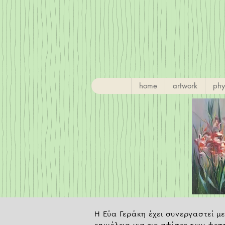
home
artwork
phy
Η Εύα Γεράκη έχει συνεργαστεί με