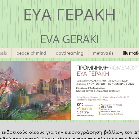
ΕΥΑ ΓΕΡΑΚΗ
EVA GERAKI
ssis
peace of mind
daydreaming
metavasis
illustrat
 εκδοτικούς οίκους για την εικονογράφηση βιβλίων, τον Δ