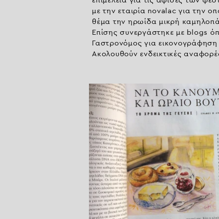
επιμέλεια για τις αφίσες των φεσ
με την εταιρία novalac για την 
θέμα την ηρωίδα μικρή καμηλοπά
Επίσης συνεργάστηκε με blogs όπω
Γαστρονόμος για εικονογράφηση 
Ακολουθούν ενδεικτικές αναφορέ