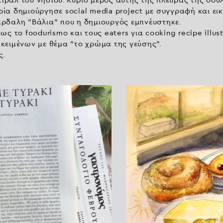
τιβάλ του νησιού. Κύριο μέρος αυτής της πλευράς της δουλ
οποία δημιούργησε social media project με συγγραφή και 
ρδαλη "Βάλια" που η δημιουργός εμπνέυστηκε.
ς το foodurismo και τους eaters για cooking recipe illust
κειμένων με θέμα "το χρώμα της γεύσης".
ς.