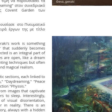
 τιμή να παρουσιάσει τα
eaming" στον συνεδριακό
ς Covent Garden των
ρουσίασε στο Πνευματικό
ιρά έργων της με τίτλο
eraki's work is something
iar that suddenly becomes
ted is an integral part of
ies are open, like a dream
nting techniques but often
and magical realism.
ic sections, each linked to
on," "Daydreaming," "Peace
ction "Physsis."
from images that captivate
s to sleep. Interestingly,
f visual disorientation,
 in reality. There is an
tory, always with a hidden