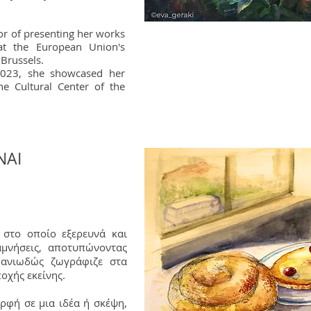
nor of presenting her works
at the European Union's
Brussels.
2023, she showcased her
he Cultural Center of the
ΝΑΙ
 στο οποίο εξερευνά και
αμνήσεις, αποτυπώνοντας
μανιωδώς ζωγράφιζε στα
ποχής εκείνης.
ρφή σε μια ιδέα ή σκέψη,