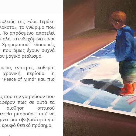
ουλειάς της Εύας Γεράκη
λόκοτο», το γνώριμο που
ο. Το απρόσμενο αποτελεί
υ όλα τα ενδεχόμενα είναι
 Χρησιμοποιεί κλασσικές
ς που όμως έχουν συχνά
τον μαγικό ρεαλισμό.
σερις ενότητες, καθεμία
ή χρονική περίοδο: η
 "Peace of Mind" και, πιο
νες που την γοητεύουν που
ιαφέρον πως σε αυτά τα
 αίσθηση οπτικού
εν θα μπορούσε ποτέ να
ρχει μια αβεβαιότητα για
να κρυφό θετικό πρόσημο.