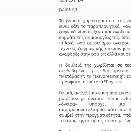
painting
Το βασικό χαρακτηριστικό της δ
είναι κάτι το παραπλανητικά «αλ
ξαφνικά γίνεται ξένο και ανοίκει
κομμάτι της δημιουργίας της, όπο
πιθανά, σαν σε σενάριο ονείρου.
τεχνικές ζωγραφικής απεικόνηση
αναφορές στην pop art αλλά και σ
Η δουλειά της χωρίζεται σε τέσ
συνδεδεμένη με διαφορετικ
"Μετάβαση", το "Daydreaming", το
πρόσφατα, η ενότητα "Physsis".
Γενικά, αντλεί έμπνευση από εικό
μοιάζουν με όνειρα. Είναι ενδ
«όνειρα» υπάρχει μια
αποπροσανατολισμού, κάτι που δ
συμβεί στην πραγματικότητα. Υπά
το τέλος της ιστορίας, πάντα με έ